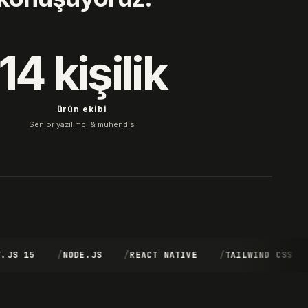
14 kişilik
ürün ekibi
Senior yazılımcı & mühendis
 15
NODE.JS
REACT NATIVE
TAILWIND CSS
P