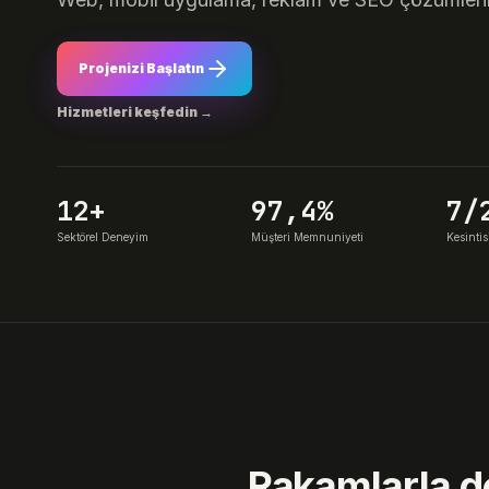
Projenizi Başlatın
Hizmetleri keşfedin →
12+
97,4%
7/
Sektörel Deneyim
Müşteri Memnuniyeti
Kesintis
Rakamlarla de