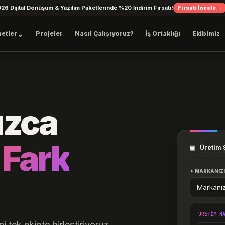
026 Dijital Dönüşüm & Yazılım Paketlerinde %20 İndirim Fırsatı!
Fırsatı İncele →
⌄
etler
Projeler
Nasıl Çalışıyoruz?
İş Ortaklığı
Ekibimiz
nızca
.
Fark
▣ Üretim 
✦ MARKANIZIN
ÜRETİM H
tek ekipte birleştiriyoruz.