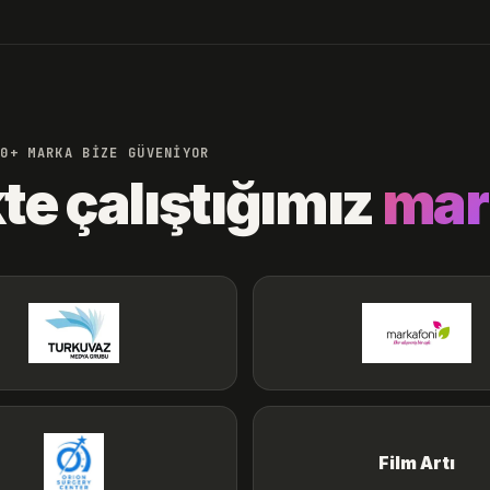
50+ MARKA BİZE GÜVENİYOR
kte çalıştığımız
mar
Film Artı