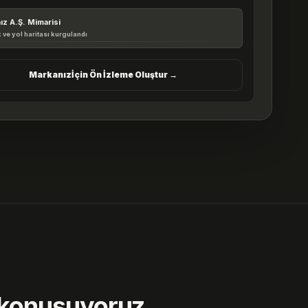
ız A.Ş.
Mimarisi
 ve yol haritası kurgulandı
Markanız
İçin Ön İzleme Oluştur →
e konuşuyoruz.