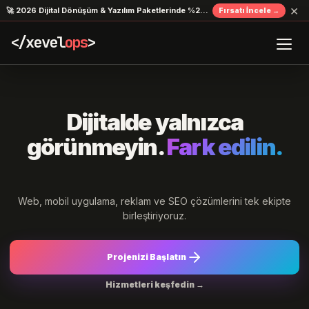
×
🚀 2026 Dijital Dönüşüm & Yazılım Paketlerinde %20 İndirim Fırsatı!
Fırsatı İncele →
</xevel
ops
>
Dijitalde yalnızca
görünmeyin.
Fark edilin.
Web, mobil uygulama, reklam ve SEO çözümlerini tek ekipte
birleştiriyoruz.
Projenizi Başlatın
Hizmetleri keşfedin →