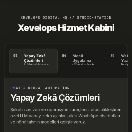
XEVELOPS DIGITAL HQ // STUDIO-STATION
Xevelops Hizmet Kabini
05
04
03
Yapay Zekâ
Mobil
Web T
Çözümleri
Uygulama
Yazıl
AI & Neural Automation
iOS & Android Mobile
Next.js 1
05
AI & NEURAL AUTOMATION
Yapay Zekâ Çözümleri
Şirketinizin veri ve operasyon süreçlerini otomatikleştiren
özel LLM yapay zekâ ajanları, akıllı WhatsApp chatbotları
ve nöral tahmin modelleri geliştiriyoruz.