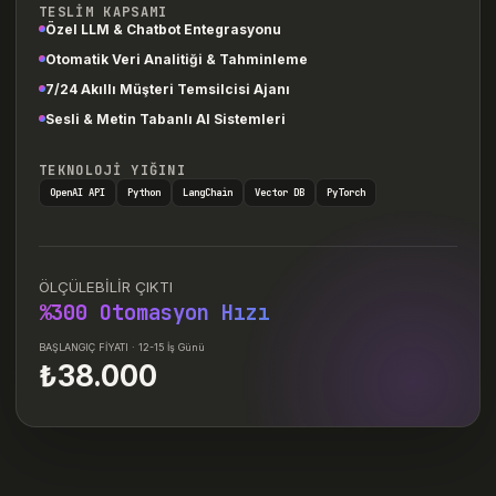
TESLİM KAPSAMI
Özel LLM & Chatbot Entegrasyonu
Otomatik Veri Analitiği & Tahminleme
7/24 Akıllı Müşteri Temsilcisi Ajanı
Sesli & Metin Tabanlı AI Sistemleri
TEKNOLOJİ YIĞINI
OpenAI API
Python
LangChain
Vector DB
PyTorch
ÖLÇÜLEBİLİR ÇIKTI
%300 Otomasyon Hızı
BAŞLANGIÇ FİYATI · 12-15 İş Günü
₺38.000