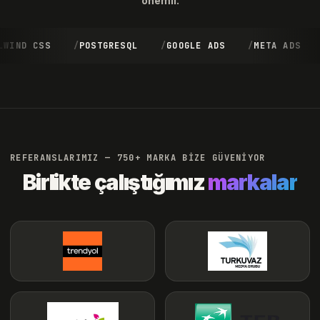
önemli.
IND CSS
POSTGRESQL
GOOGLE ADS
META ADS
REFERANSLARIMIZ — 750+ MARKA BİZE GÜVENİYOR
Birlikte çalıştığımız
markalar