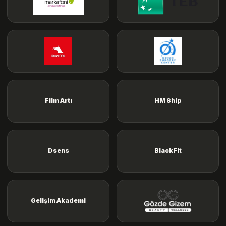
Film Artı
HM Ship
Dsens
BlackFit
Gelişim Akademi