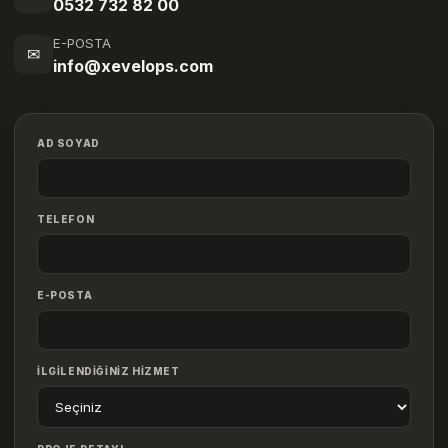
0532 732 82 00
E-POSTA
✉
info@xevelops.com
AD SOYAD
TELEFON
E-POSTA
İLGİLENDİĞİNİZ HİZMET